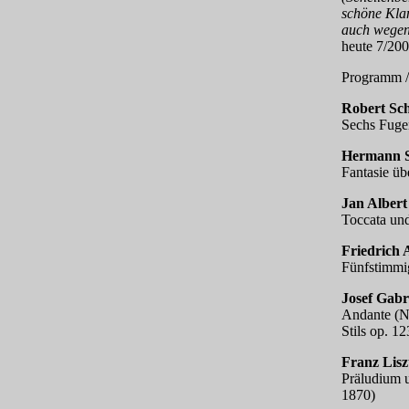
schöne Kla
auch wegen
heute 7/20
Programm /
Robert Sc
Sechs Fuge
Hermann Sc
Fantasie ü
Jan Albert
Toccata un
Friedrich 
Fünfstimmi
Josef Gabr
Andante (N
Stils op. 12
Franz Lisz
Präludium 
1870)