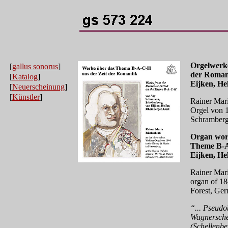
Orgelwerk
[
gallus sonorus
]
der Roman
[
Katalog
]
Eijken, He
[
Neuerscheinung
]
[
Künstler
]
Rainer Mari
Orgel von 1
Schramber
Organ wor
Theme B-A
Eijken, He
Rainer Mari
organ of 18
Forest, Ge
“... Pseudo
Wagnersche
(Schellenb